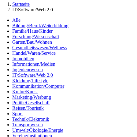
Startseite
IT/Software/Web 2.0
Alle
Bildung/Beruf/Weiterbildung
Familie/Haus/Kinder
Forschung/Wissenschaft
Garten/Bau/Wohnen
Gesundheitswesen/Wellness
Handel/Waren/Service
Immobilien
Informationen/Medien
Ingenieurwesen
IT/Software/Web 2.0
Kleidung/Lifestyle
Kommunikation/Computer
Kultur/Kunst
Marketing/Werbung
Politik/Gesellschaft
Reisen/Touristik
Sport
Technik/Elektronik
Transportwesen
Umwelt/Ökologie/Energie
Vereine/Institutionen