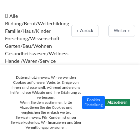
Alle
Bildung/Beruf/Weiterbildung
Familie/Haus/Kinder
« Zurück
Weiter »
Forschung/Wissenschaft
Garten/Bau/Wohnen
Gesundheitswesen/Wellness
Handel/Waren/Service
Immobilien
Informationen/Medien
Datenschutzhinweis: Wir verwenden
Cookies auf unserer Website. Einige von
Ingenieurwesen
ihnen sind essenziell, während andere uns
IT/Software/Web 2.0
helfen, diese Website und Ihre Erfahrung zu
verbessern.
Kleidung/Lifestyle
Cookies
Wenn Sie dem zustimmen, bitte
Akzeptieren
Einstellung
Kommunikation/Computer
Akzeptieren Sie die Cookies und
vergleichen Sie einfach weiter.
Kultur/Kunst
Servicehinweis: Für Kunden ist unser
Marketing/Werbung
Service kostenlos. Wir finanzieren uns über
Vermittlungsprovisionen.
Politik/Gesellschaft
Reisen/Touristik