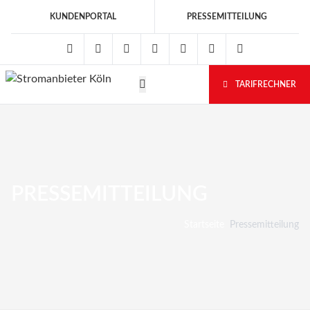
KUNDENPORTAL
PRESSEMITTEILUNG
Facebook
Twitter
Instagram
Youtube
LinkedIn
080080011150
Tiktok
TARIFRECHNER
PRESSEMITTEILUNG
Startseite
Pressemitteilung